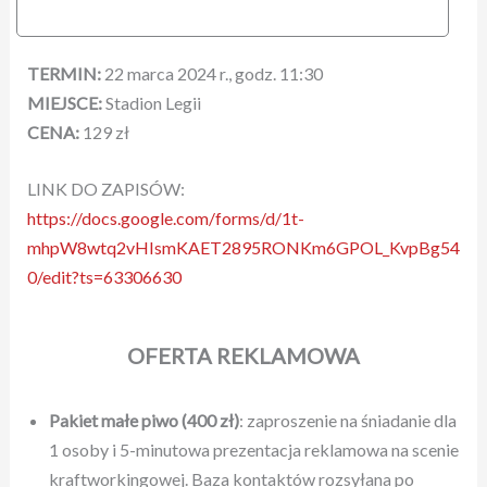
TERMIN:
22 marca 2024 r., godz. 11:30
MIEJSCE:
Stadion Legii
CENA:
129 zł
LINK DO ZAPISÓW:
https://docs.google.com/forms/d/1t-
mhpW8wtq2vHIsmKAET2895RONKm6GPOL_KvpBg54
0/edit?ts=63306630
OFERTA REKLAMOWA
Pakiet małe piwo (400 zł)
: zaproszenie na śniadanie dla
1 osoby i 5-minutowa prezentacja reklamowa na scenie
kraftworkingowej. Baza kontaktów rozsyłana po