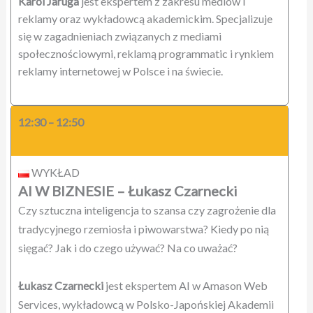
Karol Jaruga
jest ekspertem z zakresu mediów i
reklamy oraz wykładowcą akademickim. Specjalizuje
się w zagadnieniach związanych z mediami
społecznościowymi, reklamą programmatic i rynkiem
reklamy internetowej w Polsce i na świecie.
12:30 – 12:50
WYKŁAD
AI W BIZNESIE
– Łukasz Czarnecki
Czy sztuczna inteligencja to szansa czy zagrożenie dla
tradycyjnego rzemiosła i piwowarstwa? Kiedy po nią
sięgać? Jak i do czego używać? Na co uważać?
Łukasz Czarnecki
jest ekspertem AI w Amason Web
Services, wykładowcą w Polsko-Japońskiej Akademii