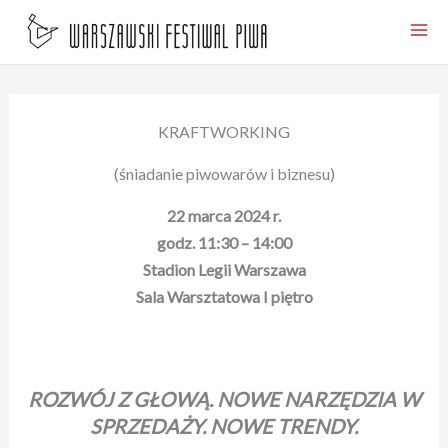
Przejdź
do
treści
KRAFTWORKING
(śniadanie piwowarów i biznesu)
22 marca 2024 r.
godz. 11:30 – 14:00
Stadion Legii Warszawa
Sala Warsztatowa I piętro
ROZWÓJ Z GŁOWĄ. NOWE NARZĘDZIA W
SPRZEDAŻY. NOWE TRENDY.