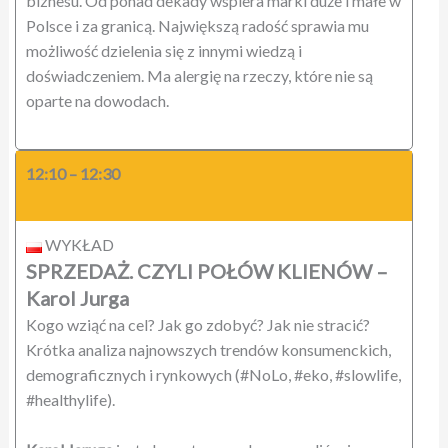
biznesu. Od ponad dekady wspiera marki duże i małe w
Polsce i za granicą. Największą radość sprawia mu
możliwość dzielenia się z innymi wiedzą i
doświadczeniem. Ma alergię na rzeczy, które nie są
oparte na dowodach.
12:10 – 12:30
WYKŁAD
SPRZEDAŻ. CZYLI POŁÓW KLIENÓW
–
Karol Jurga
Kogo wziąć na cel? Jak go zdobyć? Jak nie stracić?
Krótka analiza najnowszych trendów konsumenckich,
demograficznych i rynkowych (#NoLo, #eko, #slowlife,
#healthylife).