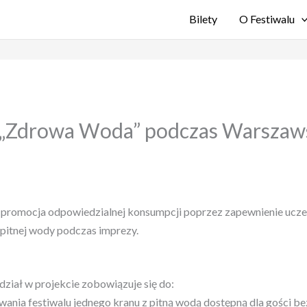
Bilety
O Festiwalu
 „Zdrowa Woda” podczas Warszaws
 promocja odpowiedzialnej konsumpcji poprzez zapewnienie ucz
 pitnej wody podczas imprezy.
ział w projekcie zobowiązuje się do:
wania festiwalu jednego kranu z pitną wodą dostępną dla gości be