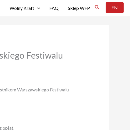
Szukaj
EN
Wolny Kraft
FAQ
Sklep WFP
kiego Festiwalu
estnikom Warszawskiego Festiwalu
z opłat.