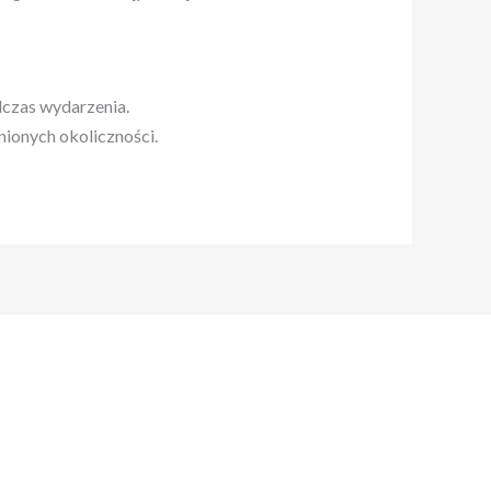
dczas wydarzenia.
nionych okoliczności.