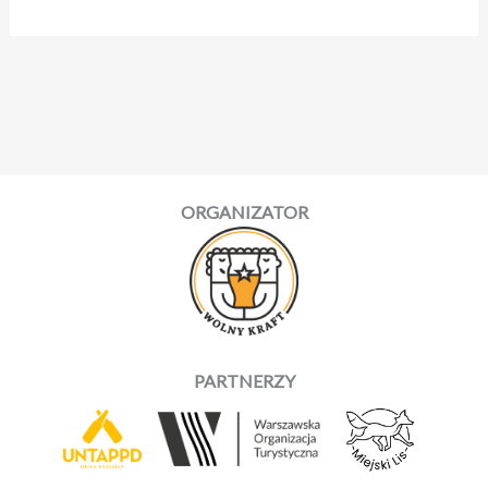
świata
z
Kearu
Beers
ORGANIZATOR
PARTNERZY