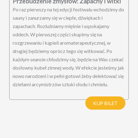
Przebudzenie zmysłów: Zapachy i witki
Po raz pierwszy na tej edycji festiwalu wchodzimy do
sauny i zanurzamy się w ciepłe, dźwiękach i
zapachach. Rozluźniamy mięśnie i uspokajamy
oddech. W pierwszej części skupimy się na
rozgrzewaniu i kąpieli aromaterapeutycznej, w
drugiej będziemy oprócz tego się witkować. Po
każdym seansie chłodzimy się, będzie na Was czekać
dosłowny kubeł zimnej wody. W efekcie jesteśmy jak
nowo narodzeni i w pełni gotowi żeby delektować się
dziełami arcymistrzów sztuki słodu i chmielu.
KUP BILET