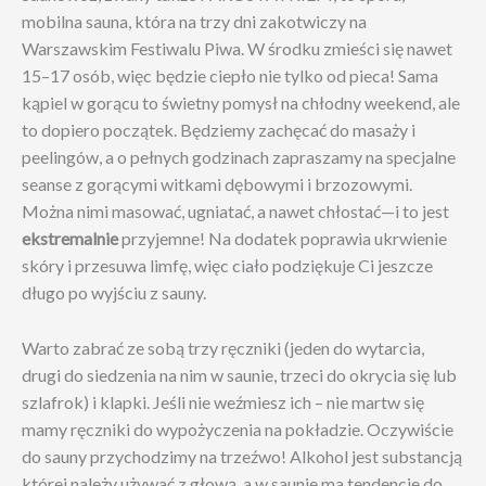
mobilna sauna, która na trzy dni zakotwiczy na
Warszawskim Festiwalu Piwa. W środku zmieści się nawet
15–17 osób, więc będzie ciepło nie tylko od pieca! Sama
kąpiel w gorącu to świetny pomysł na chłodny weekend, ale
to dopiero początek. Będziemy zachęcać do masaży i
peelingów, a o pełnych godzinach zapraszamy na specjalne
seanse z gorącymi witkami dębowymi i brzozowymi.
Można nimi masować, ugniatać, a nawet chłostać—i to jest
ekstremalnie
przyjemne! Na dodatek poprawia ukrwienie
skóry i przesuwa limfę, więc ciało podziękuje Ci jeszcze
długo po wyjściu z sauny.
Warto zabrać ze sobą trzy ręczniki (jeden do wytarcia,
drugi do siedzenia na nim w saunie, trzeci do okrycia się lub
szlafrok) i klapki. Jeśli nie weźmiesz ich – nie martw się
mamy ręczniki do wypożyczenia na pokładzie. Oczywiście
do sauny przychodzimy na trzeźwo! Alkohol jest substancją
której należy używać z głową, a w saunie ma tendencje do