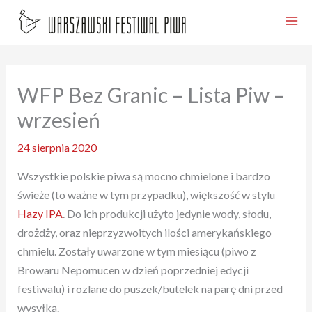
Przejdź
do
treści
WFP Bez Granic – Lista Piw –
wrzesień
24 sierpnia 2020
Wszystkie polskie piwa są mocno chmielone i bardzo
świeże (to ważne w tym przypadku), większość w stylu
Hazy IPA
. Do ich produkcji użyto jedynie wody, słodu,
drożdży, oraz nieprzyzwoitych ilości amerykańskiego
chmielu. Zostały uwarzone w tym miesiącu (piwo z
Browaru Nepomucen w dzień poprzedniej edycji
festiwalu) i rozlane do puszek/butelek na parę dni przed
wysyłką.