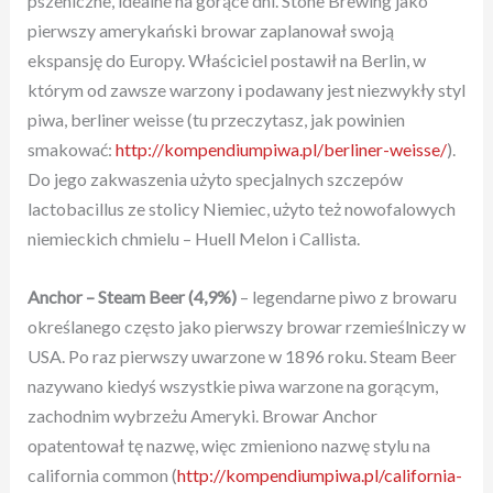
pszeniczne, idealne na gorące dni. Stone Brewing jako
pierwszy amerykański browar zaplanował swoją
ekspansję do Europy. Właściciel postawił na Berlin, w
którym od zawsze warzony i podawany jest niezwykły styl
piwa, berliner weisse (tu przeczytasz, jak powinien
smakować:
http://kompendiumpiwa.pl/berliner-weisse/
).
Do jego zakwaszenia użyto specjalnych szczepów
lactobacillus ze stolicy Niemiec, użyto też nowofalowych
niemieckich chmielu – Huell Melon i Callista.
Anchor – Steam Beer
(4,9%)
– legendarne piwo z browaru
określanego często jako pierwszy browar rzemieślniczy w
USA. Po raz pierwszy uwarzone w 1896 roku. Steam Beer
nazywano kiedyś wszystkie piwa warzone na gorącym,
zachodnim wybrzeżu Ameryki. Browar Anchor
opatentował tę nazwę, więc zmieniono nazwę stylu na
california common (
http://kompendiumpiwa.pl/california-