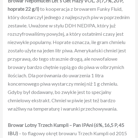
Browar
Nepomucen Let`s Get Hazy VOL. 3
(7,7%, 20 P,
hoprate 22 g/l)
to kooperacja z browarem Funky Fluid,
który dostarczył jednego z najlepszych piw w poprzednim
zestawie. Uważone w stylu DDH NEDIPA, który już
rozszyfrowaliśmy powyżej, a który ostatnimi czasy jest
niezwykle popularny. Hoprate oznacza, ile gram chmielu
zostało użyte na jeden litr piwa. Amerykański chmiel jest
przyprawą, do tego strasznie drogą, ale nowofalowe
browary bardzo chętnie sypią go do piwa w olbrzymich
ilościach. Dla porównania do uwarzenia 1 litra
koncernowego piwa wystarczy mniej niż 1 g chmielu.
Gdyby był dodawany, bo zwykle jest to specjalny
chmielowy ekstrakt. Chmiel w piwie jest też bardzo
wrażliwy na temperaturę i warunki przechowywania.
Browar Lotny
Trzech Kumpli – Pan IPAni
(6%, 16,5 P, 45
IBU)
– to flagowy okręt browaru Trzech Kumpli od 2015