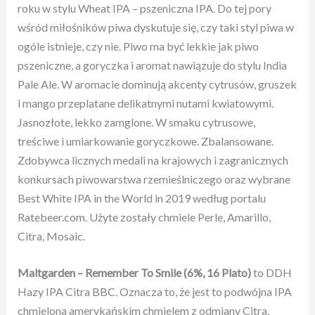
roku w stylu Wheat IPA – pszeniczna IPA. Do tej pory
wśród miłośników piwa dyskutuje się, czy taki styl piwa w
ogóle istnieje, czy nie. Piwo ma być lekkie jak piwo
pszeniczne, a goryczka i aromat nawiązuje do stylu India
Pale Ale. W aromacie dominują akcenty cytrusów, gruszek
i mango przeplatane delikatnymi nutami kwiatowymi.
Jasnozłote, lekko zamglone. W smaku cytrusowe,
treściwe i umiarkowanie goryczkowe. Zbalansowane.
Zdobywca licznych medali na krajowych i zagranicznych
konkursach piwowarstwa rzemieślniczego oraz wybrane
Best White IPA in the World in 2019 według portalu
Ratebeer.com. Użyte zostały chmiele Perle, Amarillo,
Citra, Mosaic.
Maltgarden – Remember To Smile
(6%, 16 Plato)
to DDH
Hazy IPA Citra BBC. Oznacza to, że jest to podwójna IPA
chmielona amerykańskim chmielem z odmiany Citra,