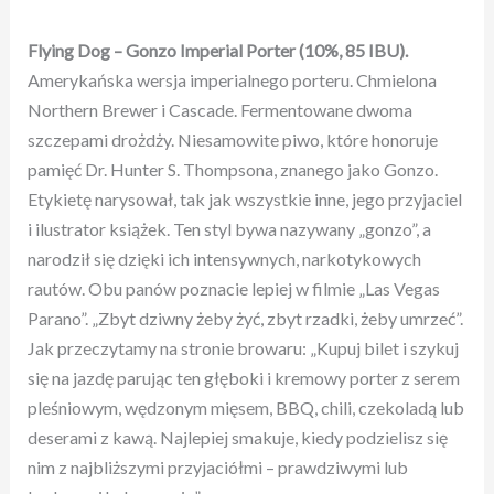
Flying Dog – Gonzo Imp
erial
Porter
(10%, 85 IBU).
Amerykańska wersja imperialnego porteru. Chmielona
Northern Brewer i Cascade. Fermentowane dwoma
szczepami drożdży. Niesamowite piwo, które honoruje
pamięć Dr. Hunter S. Thompsona, znanego jako Gonzo.
Etykietę narysował, tak jak wszystkie inne, jego przyjaciel
i ilustrator książek. Ten styl bywa nazywany „gonzo”, a
narodził się dzięki ich intensywnych, narkotykowych
rautów. Obu panów poznacie lepiej w filmie „Las Vegas
Parano”. „Zbyt dziwny żeby żyć, zbyt rzadki, żeby umrzeć”.
Jak przeczytamy na stronie browaru: „Kupuj bilet i szykuj
się na jazdę parując ten głęboki i kremowy porter z serem
pleśniowym, wędzonym mięsem, BBQ, chili, czekoladą lub
deserami z kawą. Najlepiej smakuje, kiedy podzielisz się
nim z najbliższymi przyjaciółmi – prawdziwymi lub