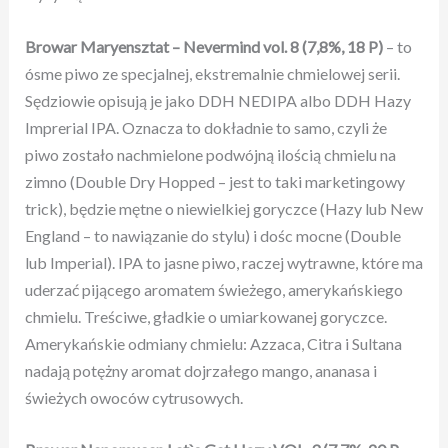
Browar
Maryensztat – Nevermind vol. 8
(7,8%,
18 P
)
– to
ósme piwo ze specjalnej, ekstremalnie chmielowej serii.
Sędziowie opisują je jako DDH NEDIPA albo DDH Hazy
Imprerial IPA. Oznacza to dokładnie to samo, czyli że
piwo zostało nachmielone podwójną ilością chmielu na
zimno (Double Dry Hopped – jest to taki marketingowy
trick), będzie mętne o niewielkiej goryczce (Hazy lub New
England – to nawiązanie do stylu) i dośc mocne (Double
lub Imperial). IPA to jasne piwo, raczej wytrawne, które ma
uderzać pijącego aromatem świeżego, amerykańskiego
chmielu. Treściwe, gładkie o umiarkowanej goryczce.
Amerykańskie odmiany chmielu: Azzaca, Citra i Sultana
nadają potężny aromat dojrzałego mango, ananasa i
świeżych owoców cytrusowych.