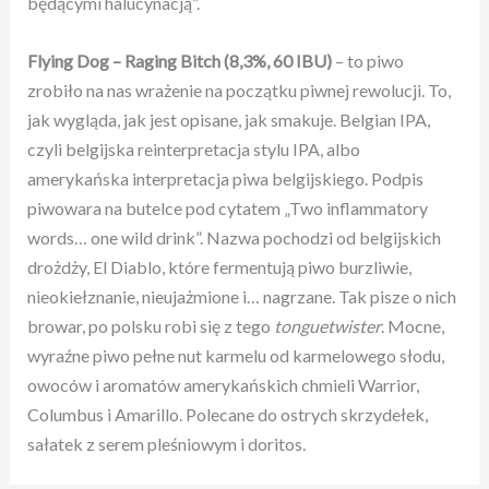
będącymi halucynacją”.
Flying Dog – Raging Bitch
(8,3%, 60 IBU)
– to piwo
zrobiło na nas wrażenie na początku piwnej rewolucji. To,
jak wygląda, jak jest opisane, jak smakuje. Belgian IPA,
czyli belgijska reinterpretacja stylu IPA, albo
amerykańska interpretacja piwa belgijskiego. Podpis
piwowara na butelce pod cytatem „Two inflammatory
words… one wild drink”. Nazwa pochodzi od belgijskich
drożdży, El Diablo, które fermentują piwo burzliwie,
nieokiełznanie, nieujażmione i… nagrzane. Tak pisze o nich
browar, po polsku robi się z tego
tonguetwister
. Mocne,
wyraźne piwo pełne nut karmelu od karmelowego słodu,
owoców i aromatów amerykańskich chmieli Warrior,
Columbus i Amarillo. Polecane do ostrych skrzydełek,
sałatek z serem pleśniowym i doritos.